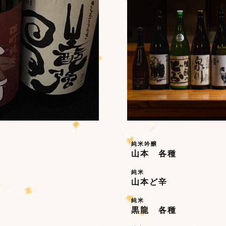
純米吟醸
山本 各種
純米
山本ど辛
純米
黒龍 各種