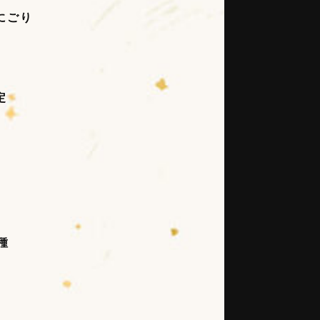
にごり
定
種