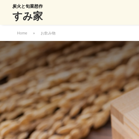
炭火と旬菜想作
すみ家
Home
»
お飲み物