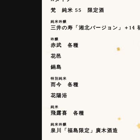
梵 純米 55 限定酒
純米吟醸
三井の寿「湘北バージョン」＋14 
吟醸
赤武 各種
花邑
鍋島
特別純米
而今 各種
花陽浴
純米
飛露喜 各種
純米吟醸
泉川「福島限定」廣木酒造