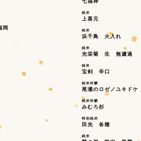
七福神
純米
上喜元
福岡
純米
浜千鳥 火入れ
純米
光栄菊 生 無濾過
純米
宝剣 辛口
純米吟醸
尾瀬のロゼノユキドケ
純米吟醸
みむろ杉
特別純米
田光 各種
純米