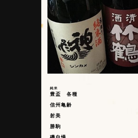
純米
豊盃 各種
信州亀齢
射美
勝駒
磯自慢