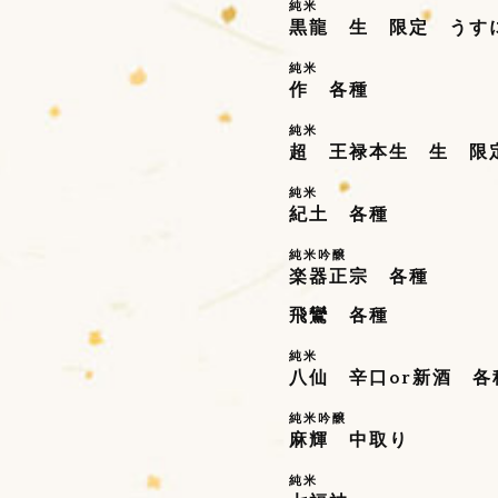
純米
黒龍 生 限定 うす
純米
作 各種
純米
超 王禄本生 生 限
純米
紀土 各種
純米吟醸
楽器正宗 各種
飛鸞 各種
純米
八仙 辛口or新酒 各
純米吟醸
麻輝 中取り
純米