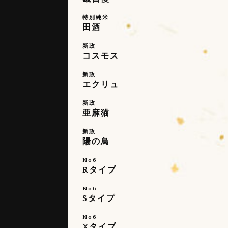
特別純米
田酒
新政
コスモス
新政
エクリュ
新政
亜麻猫
新政
陽の鳥
No6
Rタイプ
No6
Sタイプ
No6
Xタイプ